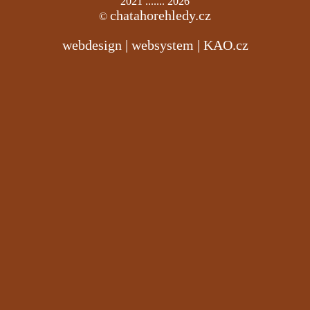
2021 ....... 2026
chatahorehledy.cz
©
webdesign | websystem | KAO.cz